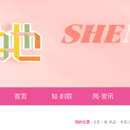
首页
知·妇联
阅·资讯
妇联简介
要闻聚焦
我的位置：
>
首页
>
展·风采
>
色彩