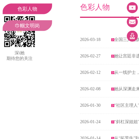
妇联领导
工作动态
色彩人物
色彩人物
组织机构
聚焦二十大
巾帼文明岗
2026-03-18
全国三八红旗
部门职责
通知公告
深i她
2026-02-27
她让宫廷非
期待您的关注
2026-02-12
从一线护士，
2026-02-08
她从深渊走
2026-01-30
“社区主理人
2026-01-24
“斜杠深姐姐
2026-01-14
从“拓荒牛”