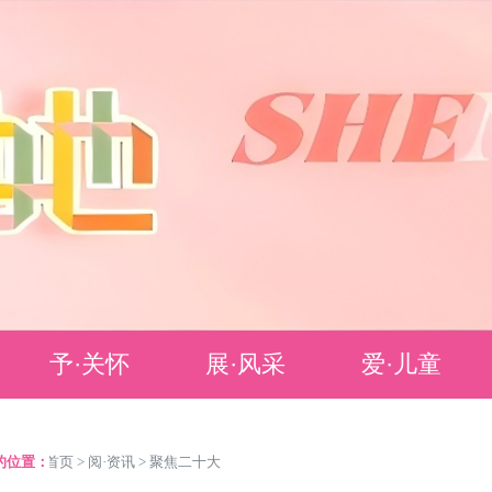
予·关怀
展·风采
爱·儿童
政策法规
色彩人物
儿童友好建设点
的位置：
>
首页
>
阅·资讯
>
聚焦二十大