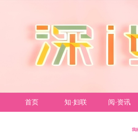
首页
知·妇联
阅·资讯
妇联简介
要闻聚焦
我