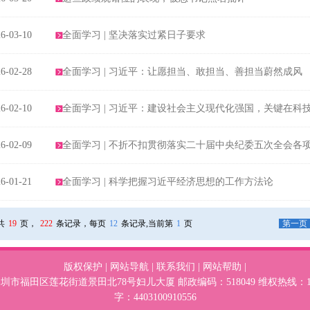
6-03-10
全面学习 | 坚决落实过紧日子要求
6-02-28
全面学习 | 习近平：让愿担当、敢担当、善担当蔚然成风
6-02-10
全面学习 | 习近平：建设社会主义现代化强国，关键在科
6-02-09
全面学习 | 不折不扣贯彻落实二十届中央纪委五次全会各
6-01-21
全面学习 | 科学把握习近平经济思想的工作方法论
共
19
页，
222
条记录，每页
12
条记录,当前第
1
页
第一页
版权保护
|
网站导航
|
联系我们
|
网站帮助
|
福田区莲花街道景田北78号妇儿大厦 邮政编码：518049 维权热线：1
字：4403100910556