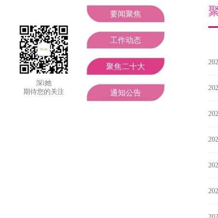
妇联领导
工作动态
要闻聚焦
组织机构
聚焦二十大
工作动态
202
部门职责
通知公告
聚焦二十大
深i她
202
期待您的关注
通知公告
202
202
202
202
202