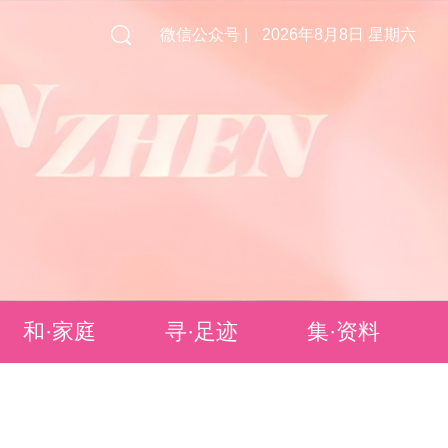
微信公众号 |
2026年8月8日 星期六
和·家庭
寻·足迹
集·资料
最美家庭
母婴室
独家专栏