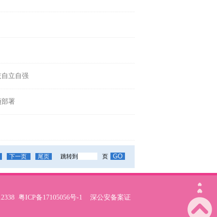
技自立自强
项部署
下一页
尾页
跳转到
页
2338
粤ICP备17105056号-1
深公安备案证