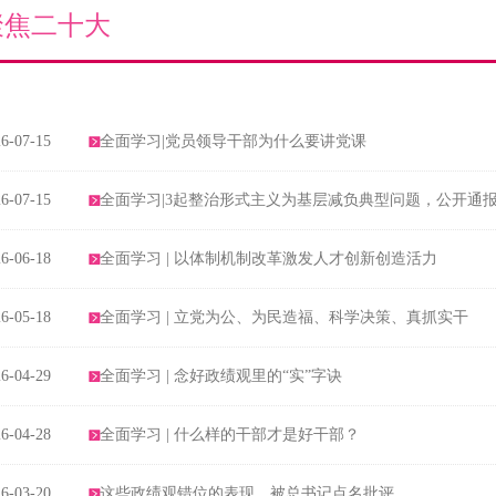
维权之窗
巾帼文明岗
关爱活动
聚焦二十大
阳光系列服务项目
6-07-15
全面学习|党员领导干部为什么要讲党课
乐享生活
6-07-15
全面学习|3起整治形式主义为基层减负典型问题，公开通
6-06-18
全面学习 | 以体制机制改革激发人才创新创造活力
6-05-18
全面学习 | 立党为公、为民造福、科学决策、真抓实干
6-04-29
全面学习 | 念好政绩观里的“实”字诀
6-04-28
全面学习 | 什么样的干部才是好干部？
6-03-20
这些政绩观错位的表现，被总书记点名批评