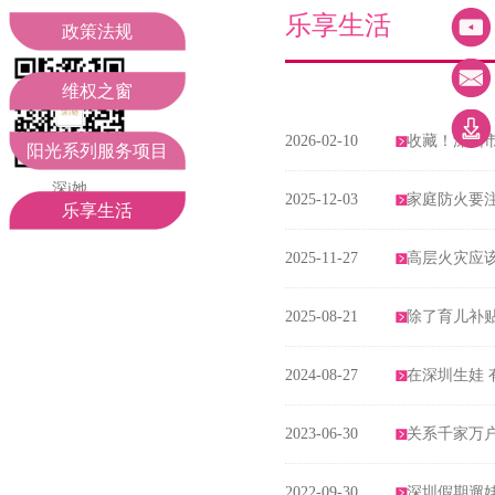
妇联领导
工作动态
乐享生活
政策法规
组织机构
聚焦二十大
维权之窗
2026-02-10
收藏！深圳
部门职责
通知公告
阳光系列服务项目
深i她
2025-12-03
家庭防火要注
期待您的关注
乐享生活
2025-11-27
高层火灾应
2025-08-21
除了育儿补
2024-08-27
在深圳生娃 
2023-06-30
关系千家万
2022-09-30
深圳假期遛