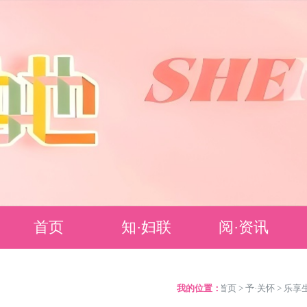
首页
知·妇联
阅·资讯
妇联简介
要闻聚焦
我的位置：
>
首页
>
予·关怀
>
乐享