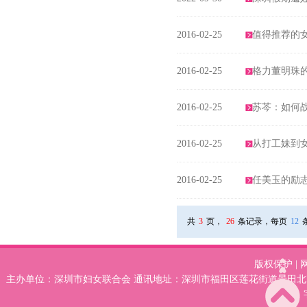
2016-02-25
值得推荐的
2016-02-25
格力董明珠
2016-02-25
苏芩：如何
2016-02-25
从打工妹到
2016-02-25
任美玉的励
共
3
页，
26
条记录，每页
12
版权保护
|
主办单位：深圳市妇女联合会 通讯地址：深圳市福田区莲花街道景田北78号妇