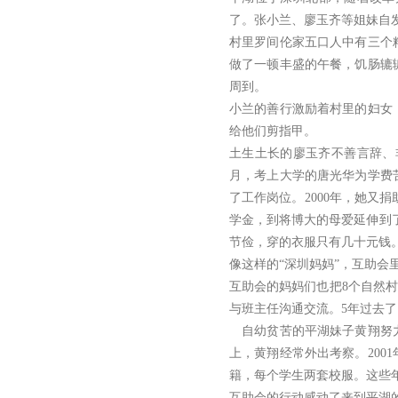
了。张小兰、廖玉齐等姐妹自
村里罗间伦家五口人中有三个
做了一顿丰盛的午餐，饥肠辘
周到。
小兰的善行激励着村里的妇女
给他们剪指甲。
土生土长的廖玉齐不善言辞、非
月，考上大学的唐光华为学费苦
了工作岗位。2000年，她又
学金，到将博大的母爱延伸到
节俭，穿的衣服只有几十元钱
像这样的“深圳妈妈”，互助会
互助会的妈妈们也把8个自然
与班主任沟通交流。5年过去
自幼贫苦的平湖妹子黄翔努力
上，黄翔经常外出考察。200
籍，每个学生两套校服。这些年
互助会的行动感动了来到平湖