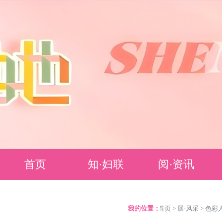
首页
知·妇联
阅·资讯
妇联简介
要闻聚焦
我的位置：
>
首页
>
展·风采
>
色彩