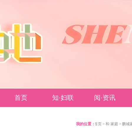
首页
知·妇联
阅·资讯
妇联简介
要闻聚焦
我的位置：
>
首页
>
和·家庭
>
鹏城