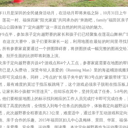
年
11
月是深圳的全民健身活动月，在活动月即将来临之际，
10
月
31
日上午
、莲花一村、福保四家“阳光家庭”共同承办的“奔跑吧，
family
”福田区亲
花山公园体验了“定向越野”这一亲近自然的时尚运动的魅力。
午
9
点半，参加亲子定向越野赛的家长和孩子们已经聚集在莲花山舞林广
。在这次大赛中，孩子们要和家长一起，利用地图在最短的时间里寻找
，所有参赛家庭要通过一个拼图障碍赛，将拼图拼成一幅完整的图画交给
趣、别开生面的比拼即将刺激上演。
次亲子定向越野赛共设
4
个游戏点和
4
个人工点，参赛家庭需要在地图的帮
旁已是人头攒动，深受年轻人喜爱的《
Running Man
》里的海盗桶游戏搬
出即可完成任务。同样，
2
号点的“长筷子夹牛奶”和
3
号点的“蒙眼带球”
然，最有难度的莫过于指压板跳绳了，这个游戏必须亲子脱鞋在指压板
，让家长和小孩都“叫苦连天”，但却乐在其中，坚持完成了任务。
5-8
号的
，他们要根据地图上的标示找到相应的工作人员完成打卡即可完成任务，
展现了高度的热情，全情投入到每个任务点的挑战中，体验着定向越野运
悉，此次越野赛全程赛道共
2.3
公里
，难度适中，通过亲子互动游戏和定向
跑、亲子合作的乐趣。
2015
年福田区妇儿中心及梅林、景田、华富、福保
是：关爱季、安全季、运动季、阅读季，本次定向越野赛也为运动季活动