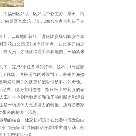
，由福田区妇联、区妇儿中心主办，景田、梅
子定向越野赛欢乐上演，
200
余名家长和孩子在
场上，认真地听着社工讲解比赛规则和安全事
到莲花山公园里的
8
个打卡点。在比赛开始之
工作人员，才能获得通关卡和地图。一场紧张
助下，完成
8
个任务点的打卡。这不，
1
号点赛
到了现场。考验运气的时候到了，最先将海盗
互动游戏对亲子的默契和配合也是不小的考验。
上完成。现场惊叫连连，指压板上锥刺股的感
人工打卡点则考验家长和孩子的判断力和观察
这是一场拼体力更拼脑力的较量。所有参赛家
动带来的刺激与乐趣。
运动的结合，让家长和孩子在比赛中感受自由
4
家“阳光家庭”共同联动开展
4
季主题活动，分
画上了圆满的句号。