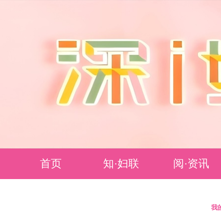
首页
知·妇联
阅·资讯
妇联简介
要闻聚焦
我