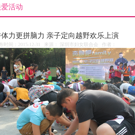
维权之窗
巾帼文明岗
关爱活动
关爱活动
阳光系列服务项目
拼体力更拼脑力 亲子定向越野欢乐上演
乐享生活
布时间：2015-12-31 来源： 深圳市妇女联合会 作者：