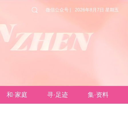
微信公众号 |
2026年8月7日 星期五
和·家庭
寻·足迹
集·资料
最美家庭
母婴室
独家专栏