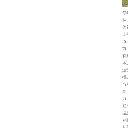
每
林
莲
上
项
前
有
本
道
插
当
觉
力
庭
据
奔
别