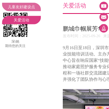
妇联领导
工作动态
关爱活动
儿童友好建设点
组织机构
聚焦二十大
关爱活动
鹏城巾帼展芳华
部门职责
通知公告
发布时间：2025-09-2
深i她
期待您的关注
9月16日至18日，深
业技能培训活动。主办
中心旨在响应国家“技
推动家庭照护服务专业化
程和一场社群交流团建
并强化了团队协作与心